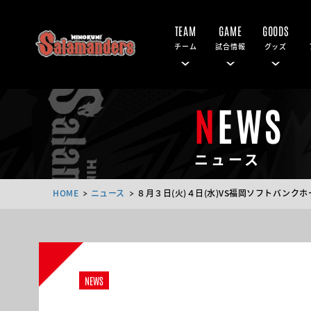
TEAM
GAME
GOODS
チーム
試合情報
グッズ
NEWS
ニュース
HOME
ニュース
８月３日(火)４日(水)VS福岡ソフトバン
NEWS