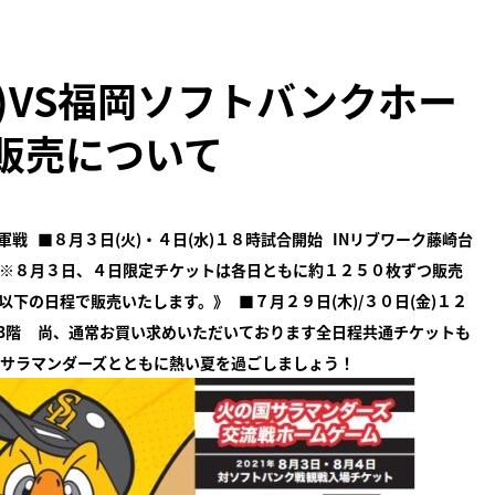
水)VS福岡ソフトバンクホー
販売について
３軍戦
■
８月３日(火)・４日(水)１８時試合開始
INリブワーク藤崎台
※８月３日、４日限定チケットは各日ともに約１２５０枚ずつ販売
以下の日程で販売いたします。》
■７月２９日(木)/３０日(金)１２
3階
尚、通常お買い求めいただいております全日程共通チケットも
サラマンダーズとともに熱い夏を過ごしましょう！