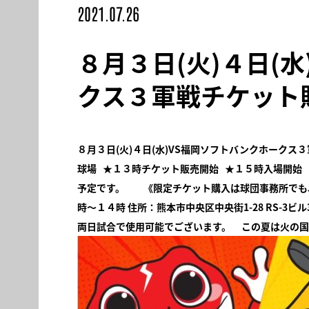
2021.07.26
８月３日(火)４日(
クス３軍戦チケット
８月３日(火)４日(水)VS福岡ソフトバンクホークス
球場
★
１３時チケット販売開始
★
１５時入場開始
予定です。
《限定チケット購入は球団事務所でも
時～１４時
住所：熊本市中央区中央街1-28
RS-3ビル
両日試合で使用可能でございます。
この夏は火の国