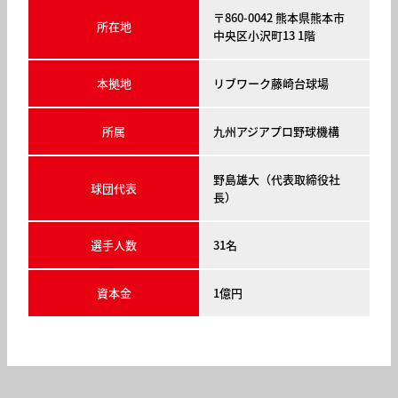
〒860-0042 熊本県熊本市
所在地
中央区小沢町13 1階
本拠地
リブワーク藤崎台球場
所属
九州アジアプロ野球機構
野島雄大（代表取締役社
球団代表
長）
選手人数
31名
資本金
1億円