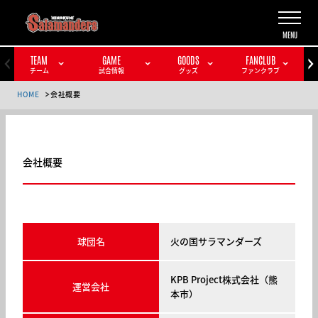
TEAM
GAME
GOODS
FANCLUB
チーム
試合情報
グッズ
ファンクラブ
HOME
会社概要
会社概要
球団名
火の国サラマンダーズ
KPB Project株式会社（熊
運営会社
本市）