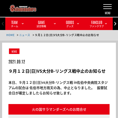
TEAM
GAME
GOODS
FANCLUB
チーム
試合情報
グッズ
ファンクラブ
HOME
ニュース
９月１２日(日)VS大分B-リングス戦中止のお知らせ
NEWS
2021.09.12
９月１２日(日)VS大分B-リングス戦中止のお知らせ
本日、９月１２日(日)vs大分B-リングス戦 in佐伯中央病院スタジ
アムの試合は 佐伯市地方雨天の為、中止となりました。 振替試
合日が確定しましたらお知らせ致します。
火の国サラマンダーズへのお問合せ