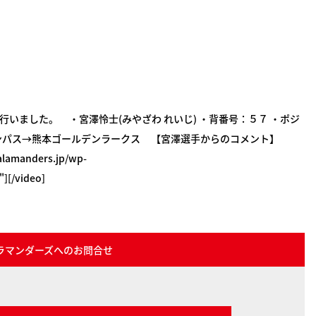
いました。 ・宮澤怜士(みやざわ れいじ) ・背番号：５７ ・ポジ
ンパス→熊本ゴールデンラークス 【宮澤選手からのコメント】
alamanders.jp/wp-
][/video]
ラマンダーズへのお問合せ