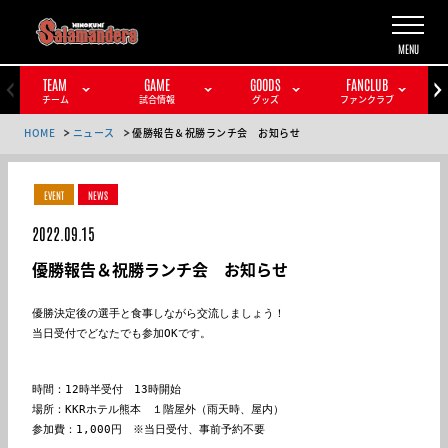
TEAM
GAME
GOODS
FANCLUB
チーム
試合情報
グッズ
ファンクラブ
HOME
ニュース
優勝報告＆祝勝ランチ会 お知らせ
EVENT
NEWS
2022.09.15
優勝報告＆祝勝ランチ会 お知らせ
優勝決定後の選手と食事しながら交流しましょう！

当日受付でどなたでも参加OKです。

時間：12時半受付　13時開始
場所：KKRホテル熊本　１階屋外（雨天時、屋内）
参加費：1,000円　※当日受付、事前予約不要
