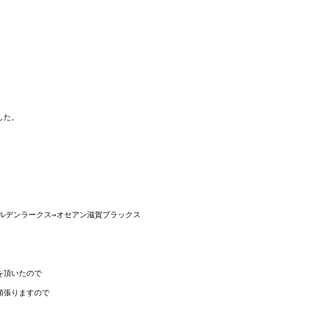
た。

ルデンラークス→オセアン滋賀ブラックス

頂いたので

張りますので
