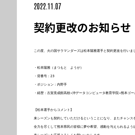
2022.11.07
契約更改のお知らせ
この度、火の国サラマンダーズは松本陽雅選手と契約更改を行いまし
・松本陽雅（まつもと　ようが）

・背番号：23

・ポジション：内野手

・経歴：古賀竟成館高校→沖データコンピュータ教育学院→熊本ゴー
【松本選手からコメント】

来シーズンも契約していただけるということになり、またチャンスを
全力を尽くして熊本県民の皆様に夢や希望、感動を与えられるよう頑