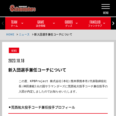
TEAM
GAME
GOODS
FANCLUB
チーム
試合情報
グッズ
ファンクラブ
HOME
ニュース
新入団選手兼任コーチについて
NEWS
2023.10.18
新入団選手兼任コーチについて
この度、KPBProject 株式会社(本社:熊本県熊本市/代表取締役社
長:神田康範)火の国サラマンダーズに荒西祐大投手コーチ兼任投手の
入団が内定しましたのでお知らせいたします。
⚫︎荒西祐大投手コーチ兼任投手プロフィール