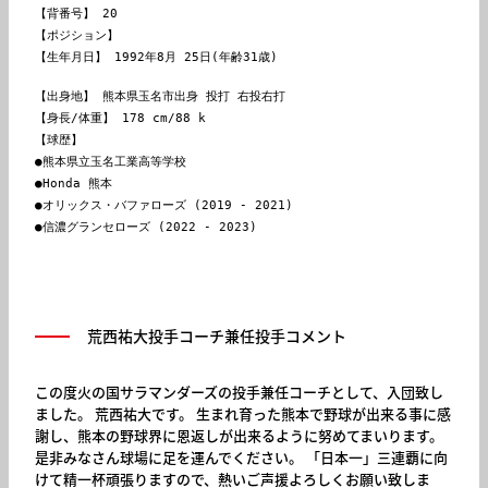
【背番号】 20

【ポジション】

【生年月日】 1992年8月 25日(年齢31歳)
【出身地】 熊本県玉名市出身 投打 右投右打

【身長/体重】 178 cm/88 k

【球歴】

●熊本県立玉名工業高等学校

●Honda 熊本

●オリックス・バファローズ (2019 - 2021)

●信濃グランセローズ (2022 - 2023)

荒西祐大投手コーチ兼任投手コメント
この度火の国サラマンダーズの投手兼任コーチとして、入団致し
ました。 荒西祐大です。 生まれ育った熊本で野球が出来る事に感
謝し、熊本の野球界に恩返しが出来るように努めてまいります。
是非みなさん球場に足を運んでください。 「日本一」三連覇に向
けて精一杯頑張りますので、熱いご声援よろしくお願い致しま