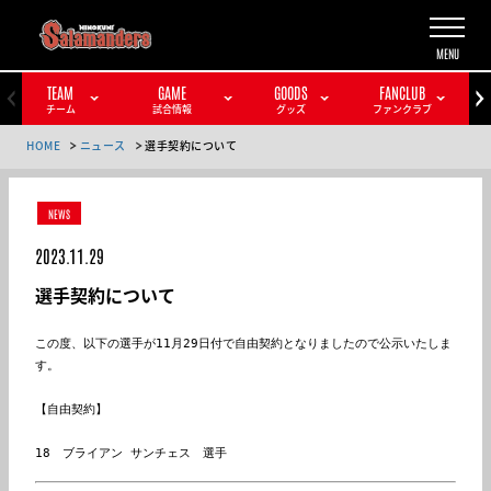
TEAM
GAME
GOODS
FANCLUB
チーム
試合情報
グッズ
ファンクラブ
HOME
ニュース
選手契約について
NEWS
2023.11.29
選手契約について
この度、以下の選手が11月29日付で自由契約となりましたので公示いたしま
す。

【自由契約】

18　ブライアン サンチェス　選手