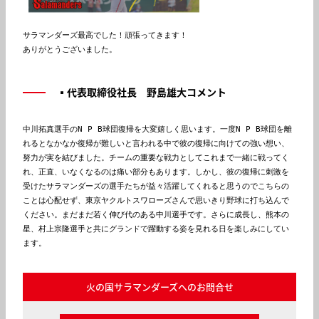
サラマンダーズ最高でした！頑張ってきます！

ありがとうございました。
▪️代表取締役社長 野島雄大コメント
中川拓真選手のN P B球団復帰を大変嬉しく思います。一度N P B球団を離
れるとなかなか復帰が難しいと言われる中で彼の復帰に向けての強い想い、
努力が実を結びました。チームの重要な戦力としてこれまで一緒に戦ってく
れ、正直、いなくなるのは痛い部分もあります。しかし、彼の復帰に刺激を
受けたサラマンダーズの選手たちが益々活躍してくれると思うのでこちらの
ことは心配せず、東京ヤクルトスワローズさんで思いきり野球に打ち込んで
ください。まだまだ若く伸び代のある中川選手です。さらに成長し、熊本の
星、村上宗隆選手と共にグランドで躍動する姿を見れる日を楽しみにしてい
ます。
火の国サラマンダーズへのお問合せ