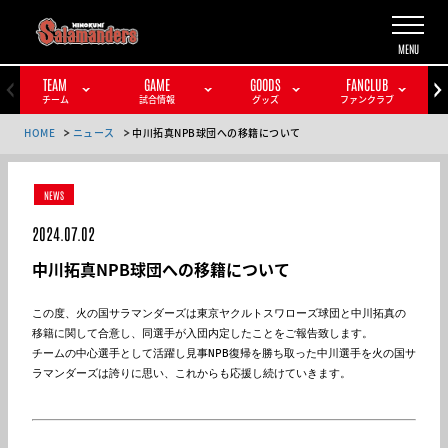
TEAM
GAME
GOODS
FANCLUB
チーム
試合情報
グッズ
ファンクラブ
HOME
ニュース
中川拓真NPB球団への移籍について
NEWS
2024.07.02
中川拓真NPB球団への移籍について
この度、火の国サラマンダーズは東京ヤクルトスワローズ球団と中川拓真の
移籍に関して合意し、同選手が入団内定したことをご報告致します。

チームの中心選手として活躍し見事NPB復帰を勝ち取った中川選手を火の国サ
ラマンダーズは誇りに思い、これからも応援し続けていきます。
