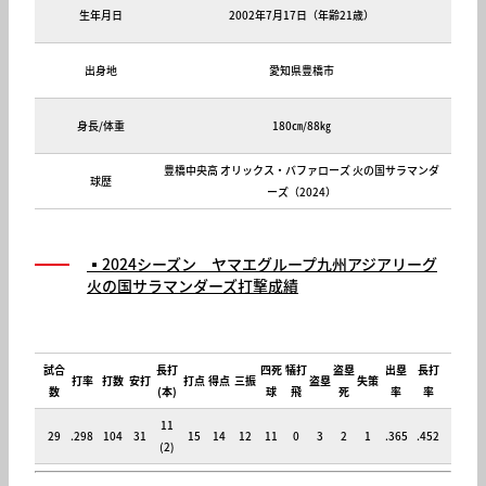
生年月日
2002年7月17日（年齢21歳）
出身地
愛知県豊橋市
身長/体重
180㎝/88㎏
豊橋中央高 オリックス・バファローズ 火の国サラマンダ
球歴
ーズ（2024）
▪️2024シーズン ヤマエグループ
九州アジアリーグ
火の国サラマンダーズ打撃成績
試合
長打
四死
犠打
盗塁
出塁
長打
打率
打数
安打
打点
得点
三振
盗塁
失策
数
(
本
)
球
飛
死
率
率
11
29
.298
104
31
15
14
12
11
0
3
2
1
.365
.452
(2)