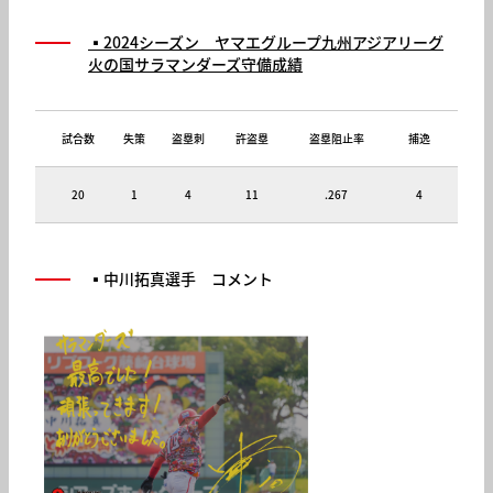
▪️
2024
シーズン ヤマエグループ
九州アジアリーグ
火の国サラマンダーズ守備成績
試合数
失策
盗塁刺
許盗塁
盗塁阻止率
捕逸
20
1
4
11
.267
4
▪️中川拓真選手 コメント