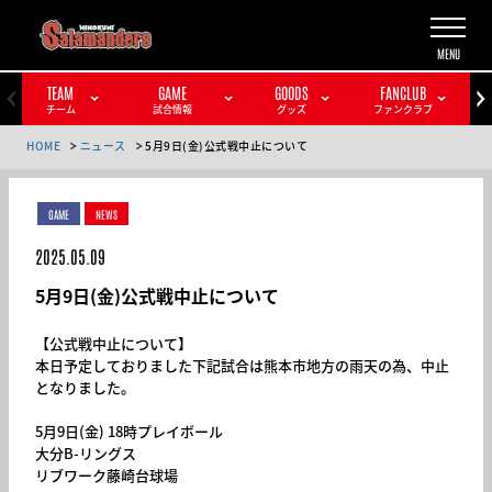
TEAM
GAME
GOODS
FANCLUB
チーム
試合情報
グッズ
ファンクラブ
HOME
ニュース
5月9日(金)公式戦中止について
GAME
NEWS
2025.05.09
5月9日(金)公式戦中止について
【公式戦中止について】
本日予定しておりました下記試合は熊本市地方の雨天の為、中止
となりました。
5月9日(金) 18時プレイボール
大分B-リングス
リブワーク藤崎台球場