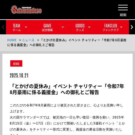
TEAM
GAME
GOODS
FANCLUB
チーム
試合情報
グッズ
ファンクラブ
HOME
ニュース
「とかげの夏休み」イベント チャリティー「令和7年8月豪雨
に係る義援金」への御礼とご報告
NEWS
2025.10.21
「とかげの夏休み」イベント チャリティー「令和7年
8月豪雨に係る義援金」への御礼とご報告
このたびの令和7年8月豪雨により被災された皆さまに、心よりお見舞い申し
上げます。

火の国サラマンダーズでは、被災地の一日も早い復旧・復興を願い、2025年
8月15日（金）〜17日（日）にかけて開催いたしました3連戦イベント「とか
げの夏休み」をチャリティー形式に変更し、義援金の募金活動を実施いたし