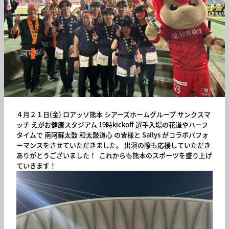
４月２１日(金)
ロアッソ熊本
シアーズホームグループ
サンクスマ
ッチ
えがお健康スタジアム
19時kickoff
選手入場の花道やハーフ
タイムで
南阿蘇太鼓
和太鼓道心
の皆様と
Sallys
がコラボパフォ
ーマンスをさせていただきました。
出演の際も応援していただき
ありがとうございました！
これからも熊本のスポーツを盛り上げ
ていきます！