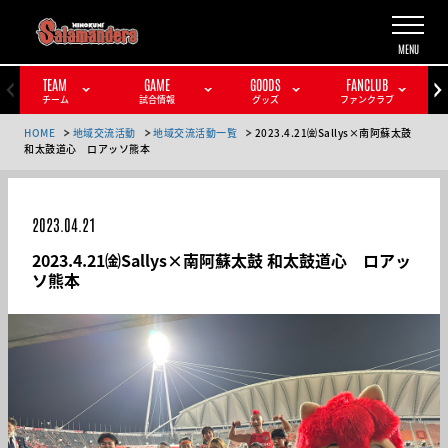
TEAM
GAME
GOODS
FANCLUB
チーム
試合情報
グッズ
ファンクラブ
HOME
地域交流活動
地域交流活動一覧
2023.4.21㈮Sallys×南阿蘇太鼓
和太鼓道心 ロアッソ熊本
2023.04.21
2023.4.21㈮Sallys×南阿蘇太鼓 和太鼓道心 ロアッ
ソ熊本