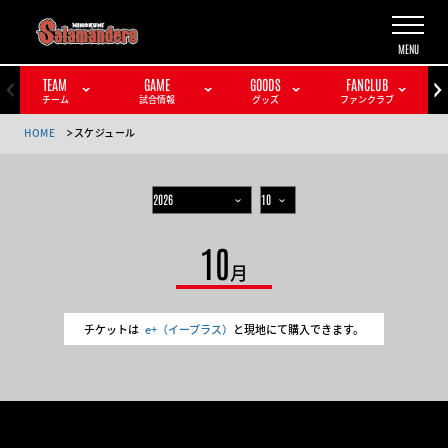
TEAM
GAME
GOODS
FANCLUB
チーム
試合情報
グッズ
ファンクラブ
HOME
スケジュール
10
月
チケットは
e+（イープラス）
と現地にて購入できます。