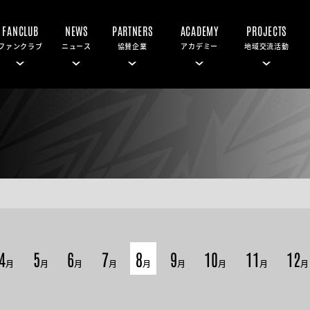
FANCLUB
NEWS
PARTNERS
ACADEMY
PROJECTS
ファンクラブ
ニュース
協賛企業
アカデミー
地域交流活動
4
5
6
7
8
9
10
11
12
月
月
月
月
月
月
月
月
月