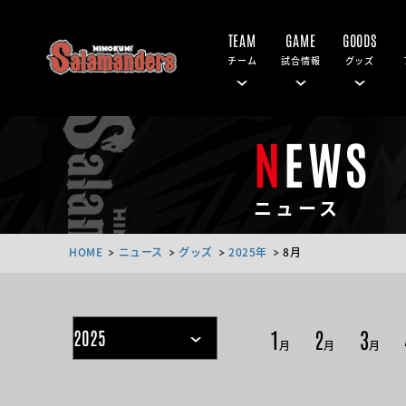
TEAM
GAME
GOODS
チーム
試合情報
グッズ
NEWS
ニュース
HOME
ニュース
グッズ
2025年
8月
1
2
3
月
月
月